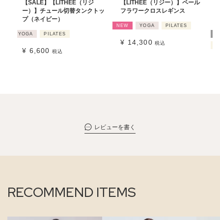
【SALE】【LITHEE（リジ
【LITHEE（リジー）】ペール
ー）】チュール切替タンクトッ
フラワークロスレギンス
プ（ネイビー）
NEW
YOGA
PILATES
YOGA
PILATES
B
¥
14,300
税込
P
¥
6,600
税込
レビューを書く
RECOMMEND ITEMS