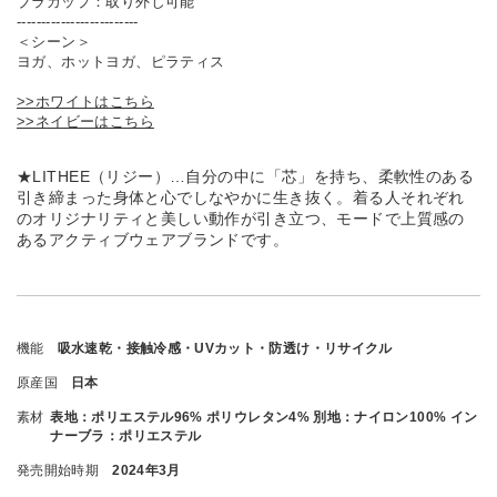
ブラカップ：取り外し可能
-------------------------
＜シーン＞
ヨガ、ホットヨガ、ピラティス
>>ホワイトはこちら
>>ネイビーはこちら
★LITHEE（リジー）…自分の中に「芯」を持ち、柔軟性のある
引き締まった身体と心でしなやかに生き抜く。着る人それぞれ
のオリジナリティと美しい動作が引き立つ、モードで上質感の
あるアクティブウェアブランドです。
機能
吸水速乾・接触冷感・UVカット・防透け・リサイクル
原産国
日本
素材
表地：ポリエステル96% ポリウレタン4% 別地：ナイロン100% イン
ナーブラ：ポリエステル
発売開始時期
2024年3月