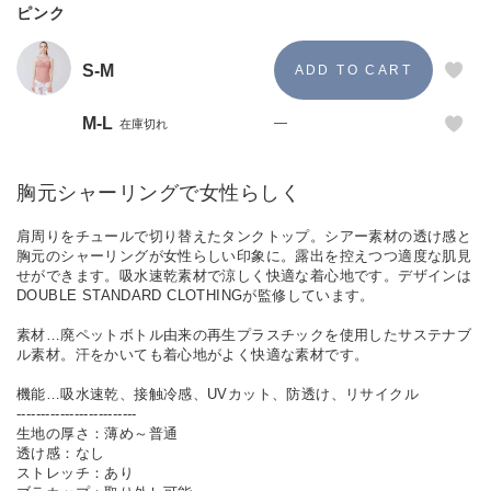
ピンク
S-M
M-L
—
在庫切れ
胸元シャーリングで女性らしく
肩周りをチュールで切り替えたタンクトップ。シアー素材の透け感と
胸元のシャーリングが女性らしい印象に。露出を控えつつ適度な肌見
せができます。吸水速乾素材で涼しく快適な着心地です。デザインは
DOUBLE STANDARD CLOTHINGが監修しています。
素材…廃ペットボトル由来の再生プラスチックを使用したサステナブ
ル素材。汗をかいても着心地がよく快適な素材です。
機能…吸水速乾、接触冷感、UVカット、防透け、リサイクル
-------------------------
生地の厚さ：薄め～普通
透け感：なし
ストレッチ：あり