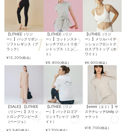
【LITHEE（リジ
【LITHEE（リジ
【LITHEE（リジ
ー）】バックリボン
ー）】コットンスト
ー）】メリルハイテ
ソフトレギンス（ブ
レッチフロントリボ
ンションフロントク
ラック）
ントップス（ミン
ロスブラトップ（ホ
ト）
ワイト）
¥
13,200
(税込)
¥
8,800
¥
6,600
(税込)
(税込)
【SALE】【LITHEE
【LITHEE（リジ
【emmi（エミ）】サ
（リジー）】スリッ
ー）】バックロゴプ
ステナレッチUnity ジ
トロングワンピース
リントTシャツ（ホワ
ャケット
（ベージュ）
イト）
¥
18,700
(税込)
¥
5,940
¥
7,700
(税込)
(税込)