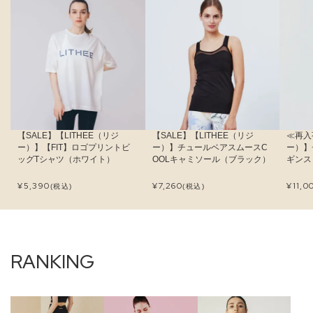
【SALE】【LITHEE（リジ
【SALE】【LITHEE（リジ
≪再入
ー）】【FIT】ロゴプリントビ
ー）】チュールベアスムースC
ー）】
ッグTシャツ（ホワイト）
OOLキャミソール（ブラック）
ギンス
¥
5,390
¥
7,260
¥
11,0
(税込)
(税込)