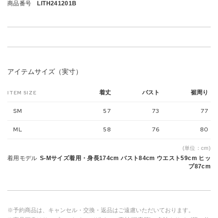
商品番号
LITH241201B
アイテムサイズ（実寸）
着丈
バスト
裾周り
ITEM SIZE
SM
57
73
77
ML
58
76
80
(単位：cm)
着用モデル
S-Mサイズ着用・身長174cm バスト84cm ウエスト59cm ヒッ
プ87cm
※予約商品は、キャンセル・交換・返品はご遠慮いただいております。