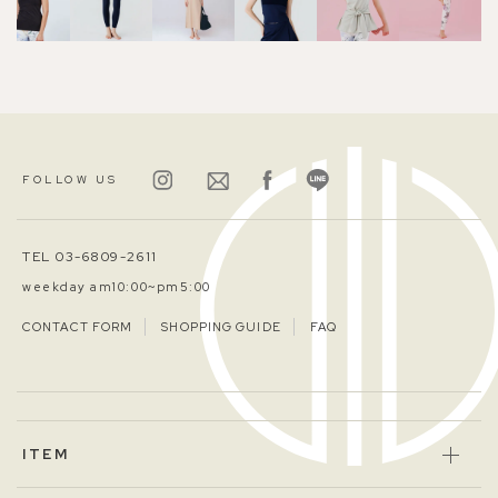
FOLLOW US
TEL 03-6809-2611
weekday am10:00~pm5:00
CONTACT FORM
SHOPPING GUIDE
FAQ
ITEM