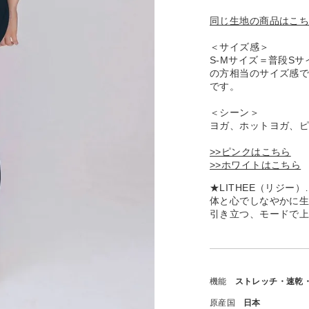
同じ生地の商品はこ
＜サイズ感＞
S-Mサイズ＝普段S
の方相当のサイズ感
です。
＜シーン＞
ヨガ、ホットヨガ、
>>ピンクはこちら
>>ホワイトはこちら
★LITHEE（リジ
体と心でしなやかに
引き立つ、モードで
機能
ストレッチ・速乾
原産国
日本