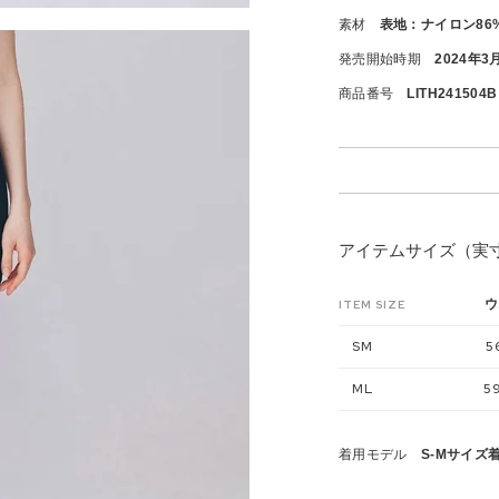
素材
表地：ナイロン86%
発売開始時期
2024年3
商品番号
LITH241504B
アイテムサイズ（実
ウ
ITEM SIZE
SM
5
ML
5
着用モデル
S-Mサイズ着