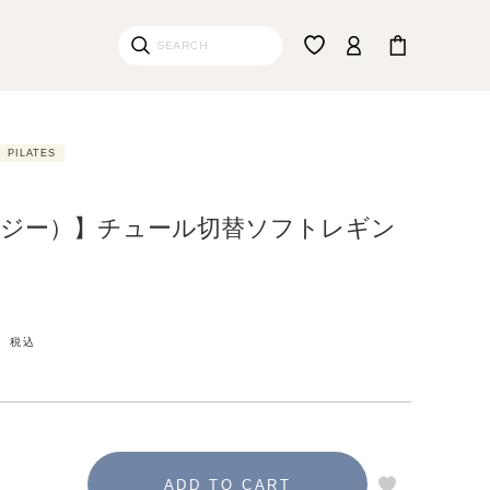
PILATES
（リジー）】チュール切替ソフトレギン
）
税込