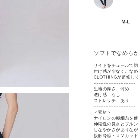
M-L
ソフトでなめら
サイドをチュールで
付け感が少なく、なめら
CLOTHINGが監修
-------------------------
生地の厚さ：薄め
透け感：なし
ストレッチ：あり
-------------------------
＜素材＞
ナイロンの極細糸を
伸縮性の良さとプル
しなやかさがありな
接触冷感・ＵＶカッ