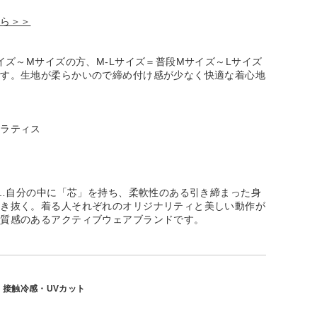
ちら＞＞
サイズ～Mサイズの方、M-Lサイズ＝普段Mサイズ～Lサイズ
です。生地が柔らかいので締め付け感が少なく快適な着心地
ピラティス
ー）…自分の中に「芯」を持ち、柔軟性のある引き締まった身
生き抜く。着る人それぞれのオリジナリティと美しい動作が
上質感のあるアクティブウェアブランドです。
・接触冷感・UVカット