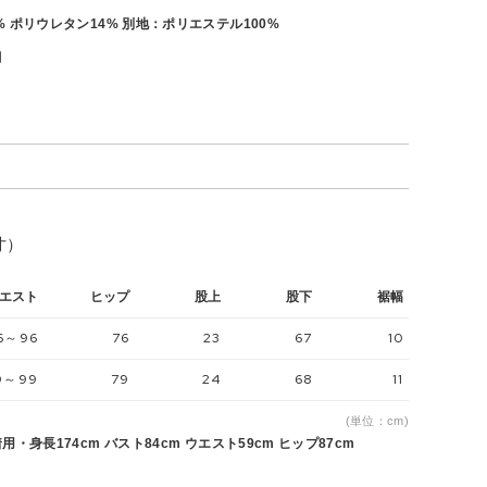
 ポリウレタン14% 別地：ポリエステル100%
月
寸）
エスト
ヒップ
股上
股下
裾幅
6～96
76
23
67
10
9～99
79
24
68
11
(単位：cm)
用・身長174cm バスト84cm ウエスト59cm ヒップ87cm