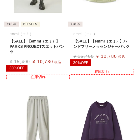
YOGA
PILATES
YOGA
emmi（エミ）
emmi（エミ）
【SALE】【emmi（エミ）】
【SALE】【emmi（エミ）】ハ
PARKS PROJECTスエットパン
ンドフリーメッセンジャーバック
ツ
¥
15,400
¥
10,780
税込
¥
15,400
¥
10,780
税込
30%OFF
30%OFF
在庫切れ
在庫切れ