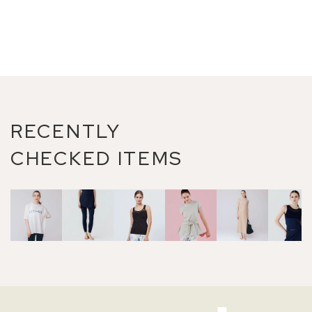
RECENTLY
CHECKED ITEMS