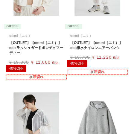
OUTER
OUTER
emmi（エミ）
emmi（エミ）
【OUTLET】【emmi（エミ）】
【OUTLET】【emmi（エミ）】
eco ラッシュガードポンチョフー
eco撥水ナイロンエアーパンツ
ディー
¥
18,700
¥
11,220
税込
¥
19,800
¥
11,880
税込
40%OFF
40%OFF
在庫切れ
在庫切れ