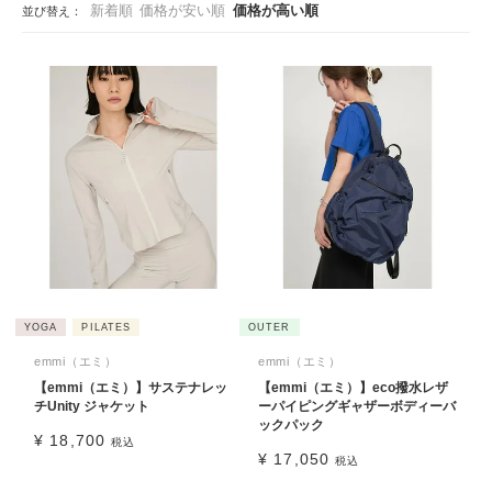
新着順
価格が安い順
価格が高い順
並び替え
YOGA
PILATES
OUTER
emmi（エミ）
emmi（エミ）
【emmi（エミ）】サステナレッ
【emmi（エミ）】eco撥水レザ
チUnity ジャケット
ーパイピングギャザーボディーバ
ックパック
¥
18,700
税込
¥
17,050
税込