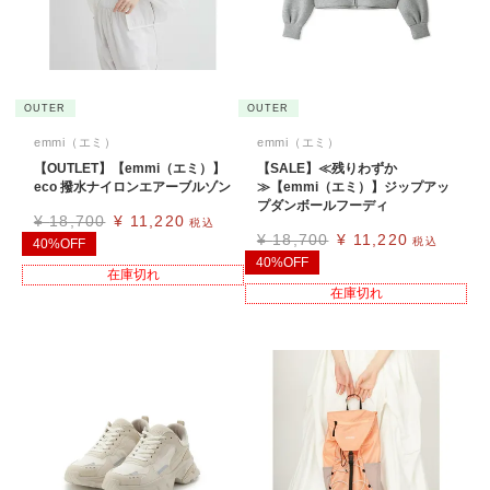
OUTER
OUTER
emmi（エミ）
emmi（エミ）
【OUTLET】【emmi（エミ）】
【SALE】≪残りわずか
eco 撥水ナイロンエアーブルゾン
≫【emmi（エミ）】ジップアッ
プダンボールフーディ
¥
18,700
¥
11,220
税込
¥
18,700
¥
11,220
税込
40%OFF
40%OFF
在庫切れ
在庫切れ