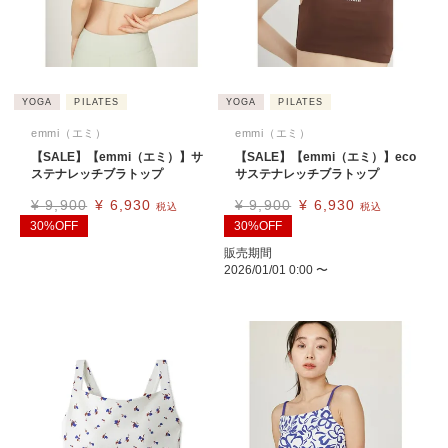
YOGA
PILATES
YOGA
PILATES
emmi（エミ）
emmi（エミ）
【SALE】【emmi（エミ）】サ
【SALE】【emmi（エミ）】eco
ステナレッチブラトップ
サステナレッチブラトップ
¥
9,900
¥
6,930
¥
9,900
¥
6,930
税込
税込
30%OFF
30%OFF
販売期間
2026/01/01 0:00
〜