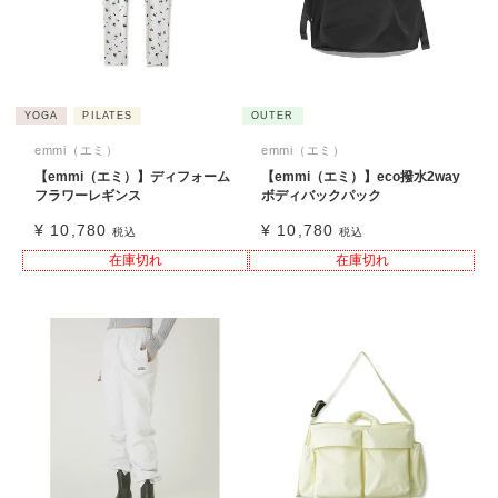
YOGA
PILATES
OUTER
emmi（エミ）
emmi（エミ）
【emmi（エミ）】ディフォーム
【emmi（エミ）】eco撥水2way
フラワーレギンス
ボディバックパック
¥
10,780
¥
10,780
税込
税込
在庫切れ
在庫切れ