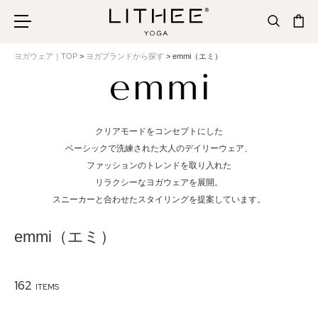
ヨガウェア｜TOP
ヨガブランドから探す
emmi（エミ）
クリアモードをコンセプトにした
ベーシックで洗練された大人のデイリーウェア、
ファッションのトレンドを取り入れた
リラクシーなヨガウェアを展開。
スニーカーと合わせたスタイリングを提案しています。
emmi（エミ）
162