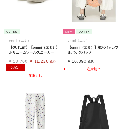
OUTER
NEW
OUTER
emmi（エミ）
emmi（エミ）
【OUTLET】【emmi（エミ）】
【emmi（エミ）】撥水パッカブ
ボリュームソールスニーカー
ルバッグパック
¥
18,700
¥
11,220
¥
10,890
税込
税込
40%OFF
在庫切れ
在庫切れ